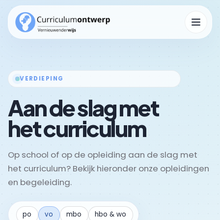
Menu op
VERDIEPING
Kennisbank
Submenu Kennisbank openen
Aan de slag met
het curriculum
Op school of op de opleiding aan de slag met
het curriculum? Bekijk hieronder onze opleidingen
en begeleiding.
po
vo
mbo
hbo & wo