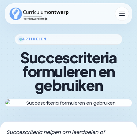
Menu op
ARTIKELEN
Succescriteria
Kennisbank
Submenu Kennisbank openen
formuleren en
gebruiken
Succescriteria helpen om leerdoelen of