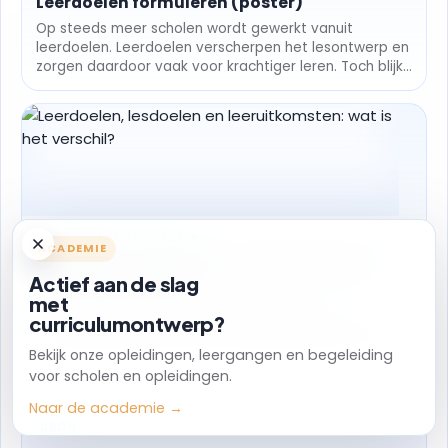
Leerdoelen formuleren (poster)
Op steeds meer scholen wordt gewerkt vanuit
leerdoelen. Leerdoelen verscherpen het lesontwerp en
zorgen daardoor vaak voor krachtiger leren. Toch blijkt
het...
Beoogde leerresultaten
ACADEMIE
Leerdoelen, lesdoelen en leeruitkomsten:
Actief aan de slag
wat is het verschil?
met
In het onderwijs wordt gebruikt gemaakt van
curriculumontwerp?
verschillende termen om aan te geven wat leerlingen
of studenten moeten leren. Daarbij worden termen...
Bekijk onze opleidingen, leergangen en begeleiding
voor scholen en opleidingen.
Naar de academie →
BRON