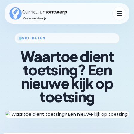
Menu op
ARTIKELEN
Waartoe dient
Kennisbank
Submenu Kennisbank openen
toetsing? Een
nieuwe kijk op
toetsing