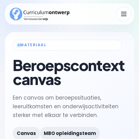
Menu op
MATERIAAL
Kennisbank
Submenu Kennisbank openen
Beroepscontext
canvas
Een canvas om beroepssituaties,
leeruitkomsten en onderwijsactiviteiten
sterker met elkaar te verbinden.
Canvas
MBO opleidingsteam