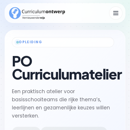
Menu op
OPLEIDING
Kennisbank
Submenu Kennisbank openen
PO
Curriculumatelier
Een praktisch atelier voor
basisschoolteams die rijke thema’s,
leerlijnen en gezamenlijke keuzes willen
versterken.