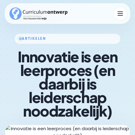
Menu op
ARTIKELEN
Innovatie is een
Kennisbank
Submenu Kennisbank openen
leerproces (en
daarbij is
leiderschap
noodzakelijk)