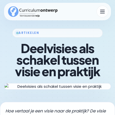
Menu op
ARTIKELEN
Deelvisies als
Kennisbank
Submenu Kennisbank openen
schakel tussen
visie en praktijk
Hoe vertaal je een visie naar de praktijk? De visie