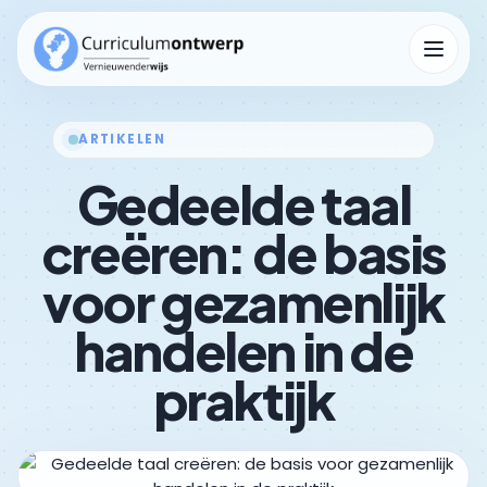
Menu op
ARTIKELEN
Gedeelde taal
Kennisbank
Submenu Kennisbank openen
creëren: de basis
voor gezamenlijk
handelen in de
praktijk