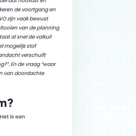
ddel dat houvast en
rkeren de voortgang en
VO zijn vaak bewust
oltooien van de planning
at al snel de valkuil
l mogelijk stof
andacht verschuift
ng?”. En de vraag “waar
en van doordachte
um?
Het is een