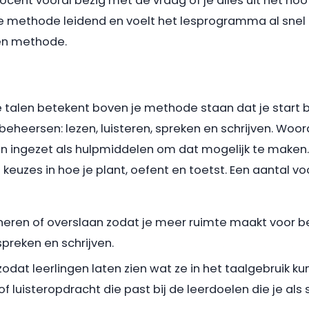
 docent vooral bezig met de vraag of je alles uit het h
 methode leidend en voelt het lesprogramma al snel 
en methode.
alen betekent boven je methode staan dat je start bi
eheersen: lezen, luisteren, spreken en schrijven. Woo
ingezet als hulpmiddelen om dat mogelijk te maken. 
keuzes in hoe je plant, oefent en toetst. Een aantal vo
eren of overslaan zodat je meer ruimte maakt voor b
spreken en schrijven.
at leerlingen laten zien wat ze in het taalgebruik kun
of luisteropdracht die past bij de leerdoelen die je als 