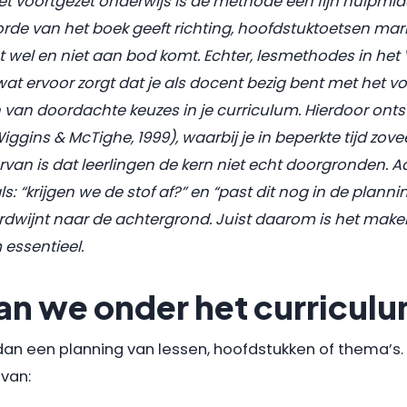
et voortgezet onderwijs is de methode een fijn hulpmi
gorde van het boek geeft richting, hoofdstuktoetsen ma
 wel en niet aan bod komt. Echter, lesmethodes in het 
at ervoor zorgt dat je als docent bezig bent met het v
van doordachte keuzes in je curriculum. Hierdoor ontsta
ggins & McTighe, 1999), waarbij je in beperkte tijd zovee
ervan is dat leerlingen de kern niet echt doorgronden.
A
: “krijgen we de stof af?” en “past dit nog in de planni
rdwijnt naar de achtergrond. Juist daarom is het mak
 essentieel.
an we onder het curricul
dan een planning van lessen, hoofdstukken of thema’s. 
van: