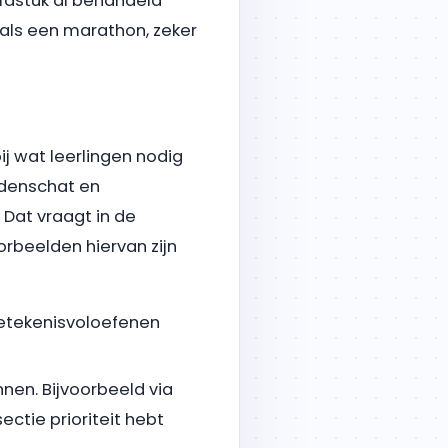
oofdstuk al behandeld
als een marathon, zeker
j wat leerlingen nodig
rdenschat en
Dat vraagt in de
orbeelden hiervan zijn
etekenisvoloefenen
nen. Bijvoorbeeld via
sectie prioriteit hebt