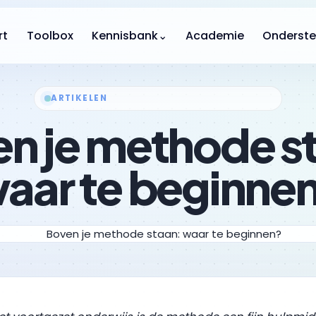
rt
Toolbox
Kennisbank
⌄
Academie
Onderste
ARTIKELEN
n je methode s
aar te beginne