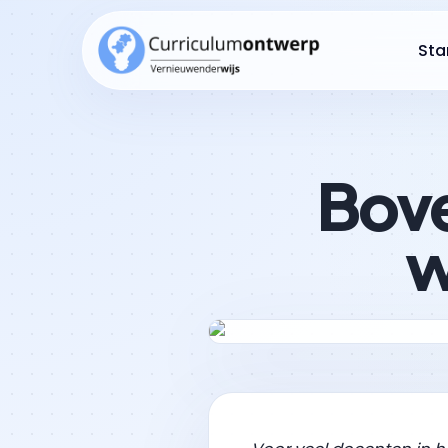
Sta
Bove
w