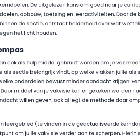
erndoelen. De uitgelezen kans om goed naar je curric
doelen, opbouw, toetsing en leeractiviteiten. Door de k
binnen de sectie, ontstaat helderheid over wat wettelijk
tegen het licht houden.
 kompas
an ook als hulpmiddel gebruikt worden om je vak meer 
 als sectie belangrijk vindt, op welke vlakken jullie als
n welke onderdelen bewust minder aandacht krijgen. E
 Door middel van je vakvisie kan er gekeken worden n
andacht willen geven, ook al legt de methode daar ampe
een leergebied (te vinden in de geactualiseerde kern
tpunt om jullie vakvisie verder aan te scherpen. Hierin 