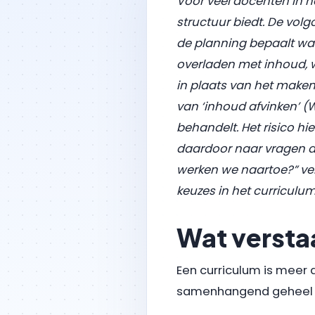
Voor veel docenten in h
structuur biedt. De vol
de planning bepaalt wat
overladen met inhoud, w
in plaats van het maken 
van ‘inhoud afvinken’ (Wi
behandelt. Het risico hi
daardoor naar vragen als
werken we naartoe?” ve
keuzes in het curriculum
Wat versta
Een curriculum is meer 
samenhangend geheel 