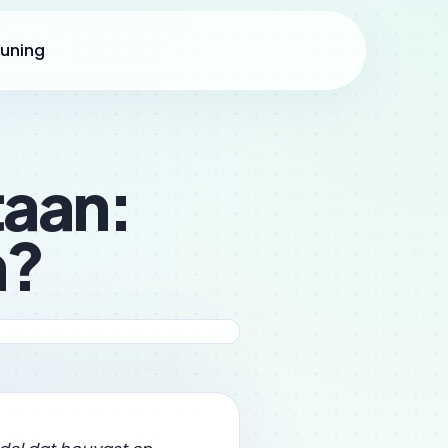
uning
taan:
n?