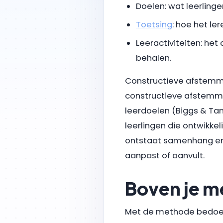
Doelen: wat leerling
Toetsing
: hoe het le
Leeractiviteiten: he
behalen.
Constructieve afstemmi
constructieve afstemmin
leerdoelen (Biggs & Tang
leerlingen die ontwikkel
ontstaat samenhang en 
aanpast of aanvult.
Boven je m
Met de methode bedoelen