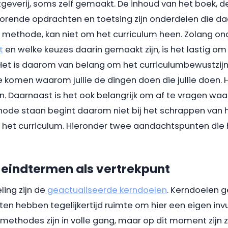
geverij, soms zelf gemaakt. De inhoud van het boek, d
rende opdrachten en toetsing zijn onderdelen die daa
 methode, kan niet om het curriculum heen. Zolang ondu
t
en welke keuzes daarin gemaakt zijn, is het lastig o
et is daarom van belang om het curriculumbewustzij
 komen waarom jullie de dingen doen die jullie doen. 
en. Daarnaast is het ook belangrijk om af te vragen wa
ode staan begint daarom niet bij het schrappen van h
 het curriculum. Hieronder twee aandachtspunten die 
n eindtermen als vertrekpunt
ling zijn de
geactualiseerde kerndoelen
. Kerndoelen g
n hebben tegelijkertijd ruimte om hier een eigen invu
ethodes zijn in volle gang, maar op dit moment zijn 