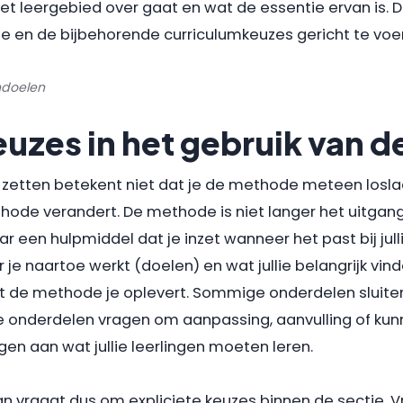
t leergebied over gaat en wat de essentie ervan is. D
ie en de bijbehorende curriculumkeuzes gericht te voe
rndoelen
uzes in het gebruik van 
etten betekent niet dat je de methode meteen loslaa
thode verandert. De methode is niet langer het uitga
 een hulpmiddel dat je inzet wanneer het past bij jullie
je naartoe werkt (doelen) en wat jullie belangrijk vinde
at de methode je oplevert. Sommige onderdelen sluite
e onderdelen vragen om aanpassing, aanvulling of kunn
en aan wat jullie leerlingen moeten leren.
 vraagt dus om expliciete keuzes binnen de sectie. Vr