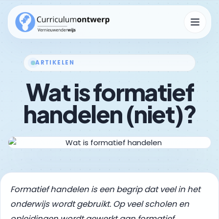
Menu op
ARTIKELEN
Wat is formatief
Kennisbank
Submenu Kennisbank openen
handelen (niet)?
Formatief handelen is een begrip dat veel in het
onderwijs wordt gebruikt. Op veel scholen en
opleidingen wordt gewerkt aan formatief